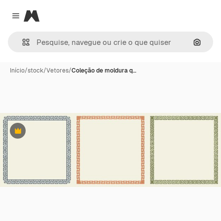
Magnific
Close menu
Pesqui
Início
/
stock
/
Vetores
/
Coleção de moldura q…
Premium