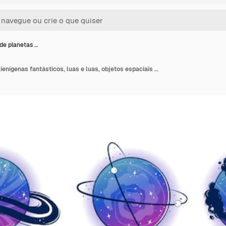
de planetas …
Coleção de planetas alienígenas fantásticos, luas e luas, objetos espaciais mágicos do mundo da fantasia em cores gradientes com anéis de bolhas para jogo espacial personalizado, universo colorido mágico