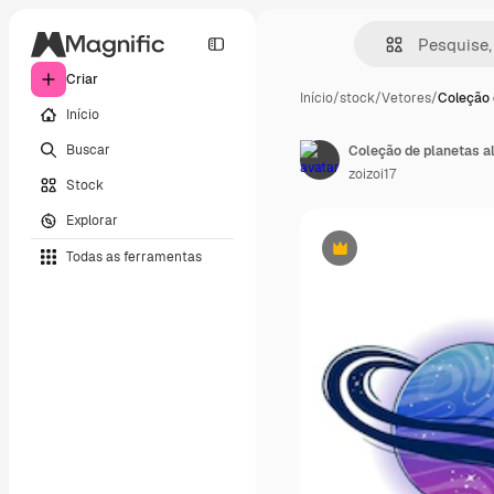
Criar
Início
/
stock
/
Vetores
/
Coleção 
Início
Buscar
zoizoi17
Stock
Explorar
Todas as ferramentas
Premium