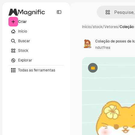
Criar
Início
/
stock
/
Vetores
/
Coleção 
Início
Buscar
Coleção de poses de ka
ndutfrea
Stock
Explorar
Todas as ferramentas
Premium