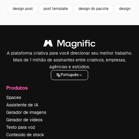
design post
post template
design do pacote
design tem
A plataforma criativa para você direcionar seu melhor trabalho.
Mais de 1 milhão de assinantes entre criativos, empresas,
agências e estúdios.
Português
Produtos
Spaces
Assistente de IA
Gerador de imagens
Gerador de vídeos
Texto para voz
Conteúdo de stock