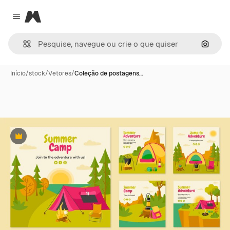
Magnific
Close menu
Pesqui
Início
/
stock
/
Vetores
/
Coleção de postagens…
Premium