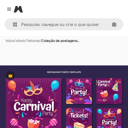
Magnific
Close menu
Pesqui
Início
/
stock
/
Vetores
/
Coleção de postagens…
Premium