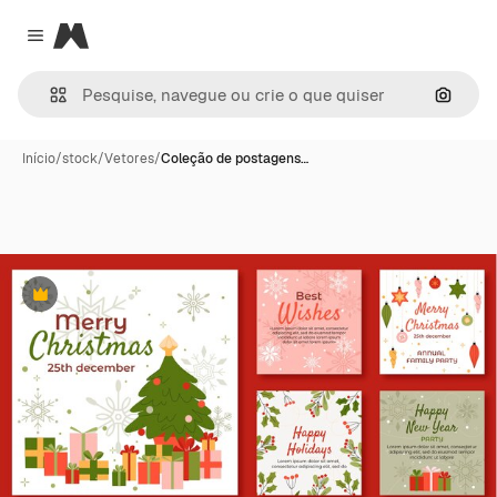
Magnific
Close menu
Pesqui
Início
/
stock
/
Vetores
/
Coleção de postagens…
Premium