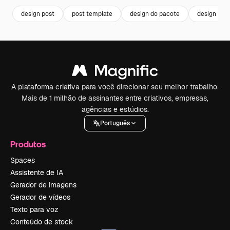
design post
post template
design do pacote
design tem
A plataforma criativa para você direcionar seu melhor trabalho.
Mais de 1 milhão de assinantes entre criativos, empresas,
agências e estúdios.
Português
Produtos
Spaces
Assistente de IA
Gerador de imagens
Gerador de vídeos
Texto para voz
Conteúdo de stock