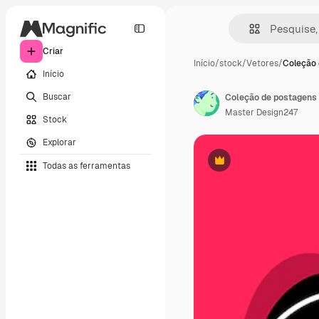
Criar
Início
/
stock
/
Vetores
/
Coleção 
Início
Buscar
Master Design247
Stock
Explorar
Todas as ferramentas
Premium