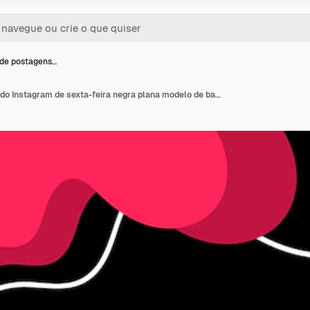
de postagens…
Coleção de postagens do Instagram de sexta-feira negra plana modelo de banner de mídia social de pós-venda do Instagram com inteligência