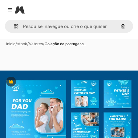
Magnific
Close menu
Pesqui
Início
/
stock
/
Vetores
/
Coleção de postagens…
Premium