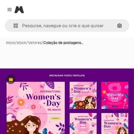
Magnific
Close menu
Pesqui
Início
/
stock
/
Vetores
/
Coleção de postagens…
Premium