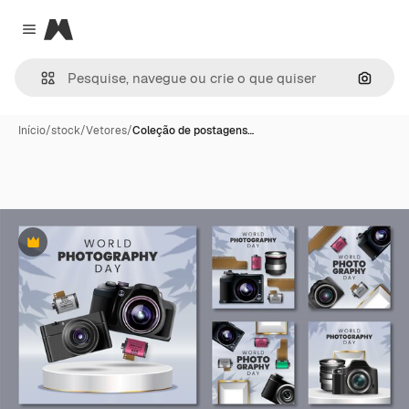
Magnific
Close menu
Pesqui
Início
/
stock
/
Vetores
/
Coleção de postagens…
Premium