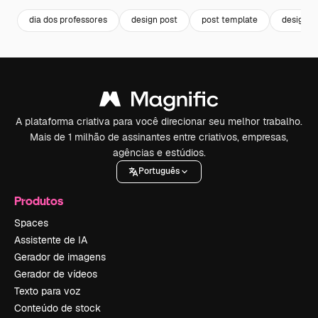
dia dos professores
design post
post template
design d
A plataforma criativa para você direcionar seu melhor trabalho.
Mais de 1 milhão de assinantes entre criativos, empresas,
agências e estúdios.
Português
Produtos
Spaces
Assistente de IA
Gerador de imagens
Gerador de vídeos
Texto para voz
Conteúdo de stock