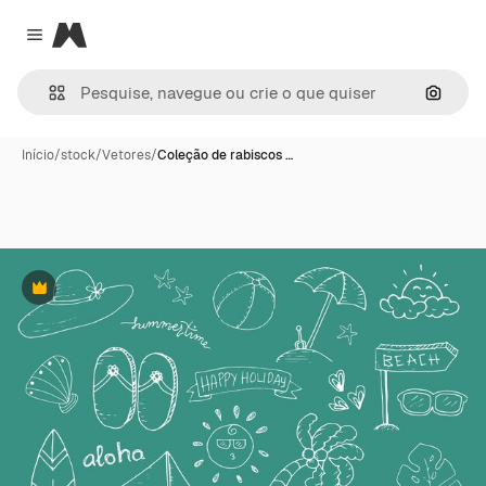
Magnific
Close menu
Pesqui
Início
/
stock
/
Vetores
/
Coleção de rabiscos …
Premium