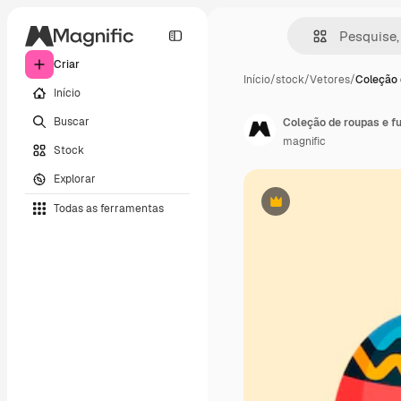
Criar
Início
/
stock
/
Vetores
/
Coleção 
Início
Buscar
Coleção de roupas e f
magnific
Stock
Explorar
Todas as ferramentas
Premium