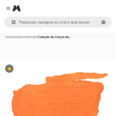
Magnific
Close menu
Pesqui
Início
/
stock
/
Vetores
/
Coleção de traços de…
Premium