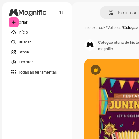
Criar
Início
/
stock
/
Vetores
/
Coleção 
Início
Buscar
magnific
Stock
Explorar
Todas as ferramentas
Premium