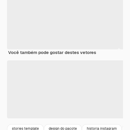
Você também pode gostar destes vetores
stories template
design do pacote
historia instagram
d