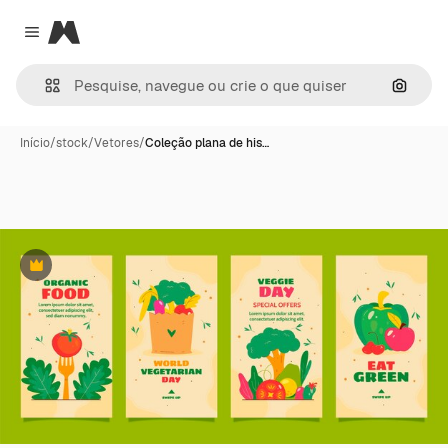
Magnific
Close menu
Pesqui
Início
/
stock
/
Vetores
/
Coleção plana de his…
Premium