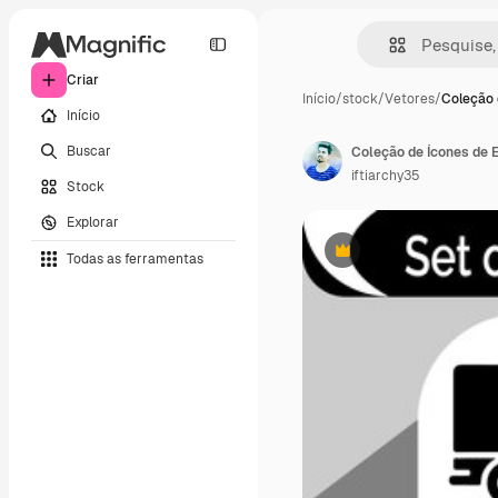
Criar
Início
/
stock
/
Vetores
/
Coleção 
Início
Buscar
Coleção de Ícones de E
iftiarchy35
Stock
Explorar
Todas as ferramentas
Premium