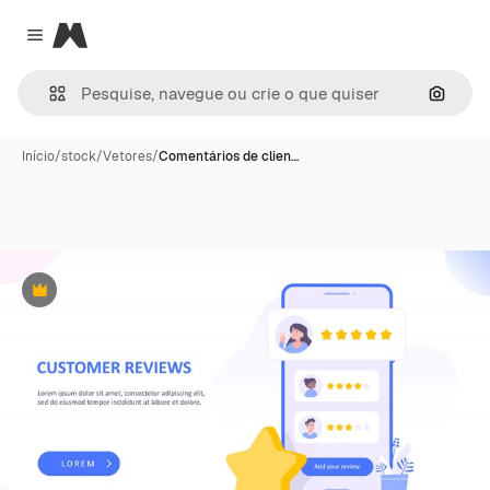
Magnific
Close menu
Pesqui
Início
/
stock
/
Vetores
/
Comentários de clien…
Premium