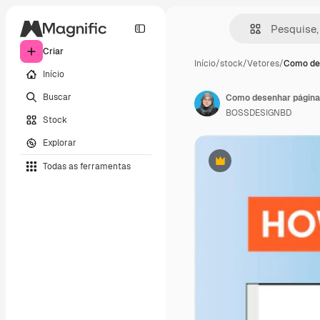
Criar
Início
/
stock
/
Vetores
/
Como de
Início
Buscar
Como desenhar páginas
BOSSDESIGNBD
Stock
Explorar
Todas as ferramentas
Premium