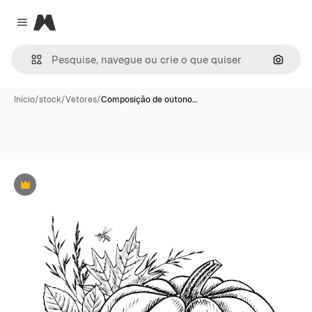
Magnific
Close menu
Pesqui
Início
/
stock
/
Vetores
/
Composição de outono…
Premium