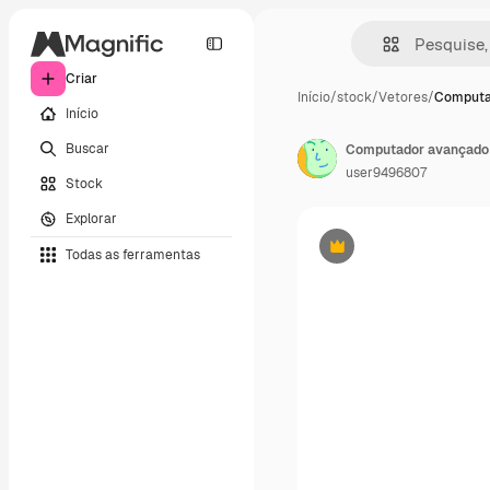
Criar
Início
/
stock
/
Vetores
/
Computa
Início
Buscar
user9496807
Stock
Explorar
Todas as ferramentas
Premium