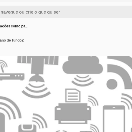
ações como pa…
ano de fundo2