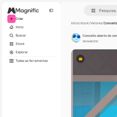
Criar
Início
/
stock
/
Vetores
/
Conceito
Início
Buscar
Conceito aberto do ce
teravector
Stock
Explorar
Todas as ferramentas
Premium