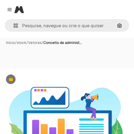
Magnific
Close menu
Pesqui
Início
/
stock
/
Vetores
/
Conceito de administ…
Premium