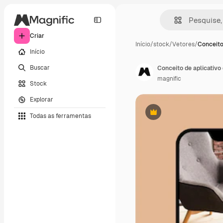
Criar
Início
/
stock
/
Vetores
/
Conceito
Início
Buscar
Conceito de aplicativ
magnific
Stock
Explorar
Todas as ferramentas
Premium