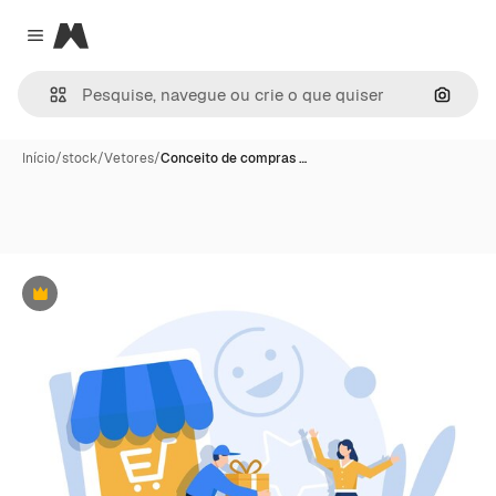
Magnific
Close menu
Pesqui
Início
/
stock
/
Vetores
/
Conceito de compras …
Premium