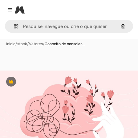
Magnific
Close menu
Pesqui
Início
/
stock
/
Vetores
/
Conceito de conscien…
Premium