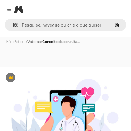
Magnific
Close menu
Pesqui
Início
/
stock
/
Vetores
/
Conceito de consulta…
Premium