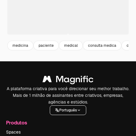
medicina
paciente
medical
consulta medica
consu
A plataforma criativa para você direcionar seu melhor trabalho.
Mais de 1 milhão de assinantes entre criativos, empresas,
agências e estúdios.
Português
Produtos
Spaces