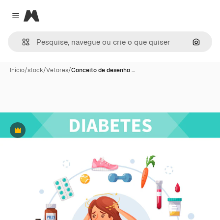
Magnific
Close menu
Pesqui
Início
/
stock
/
Vetores
/
Conceito de desenho …
Premium