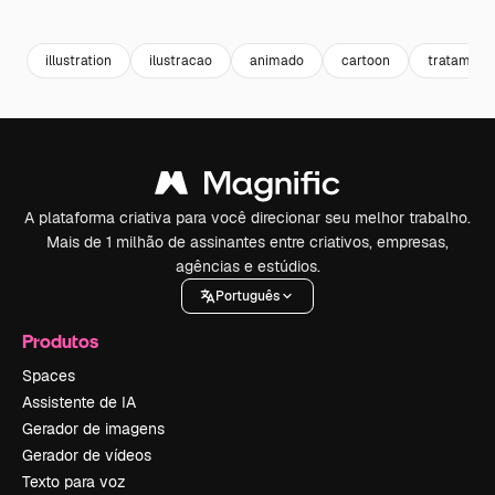
Premium
Premium
Premium
Premium
illustration
ilustracao
animado
cartoon
tratament
A plataforma criativa para você direcionar seu melhor trabalho.
Mais de 1 milhão de assinantes entre criativos, empresas,
agências e estúdios.
Português
Produtos
Spaces
Assistente de IA
Gerador de imagens
Gerador de vídeos
Texto para voz