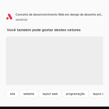
Conceito de desenvolvimento Web em design de desenho animado plano para layout de página inicial Programação e trabalho com layouts de criação de código e construção de software Ilustração vetorial para página de destino e banner da web
alexdndz
Você também pode gostar destes vetores
site
website
layout web
programação
layout site