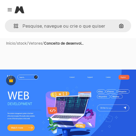
Magnific
Close menu
Pesqui
Início
/
stock
/
Vetores
/
Conceito de desenvol…
Premium