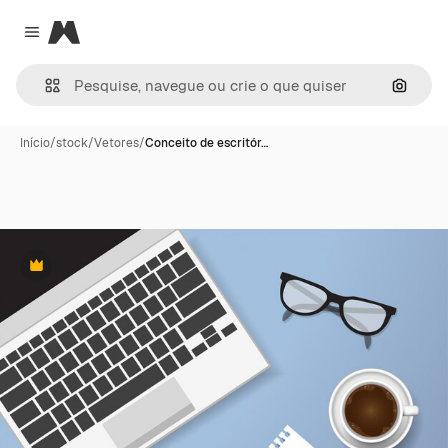
Magnific
Close menu
Pesqui
Início
/
stock
/
Vetores
/
Conceito de escritór…
Premium