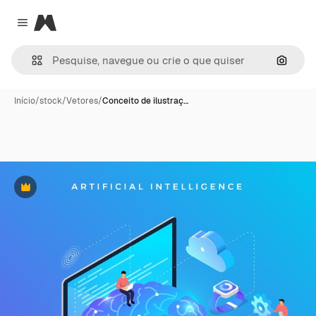
Magnific
Close menu
Pesqui
Início
/
stock
/
Vetores
/
Conceito de ilustraç…
Premium