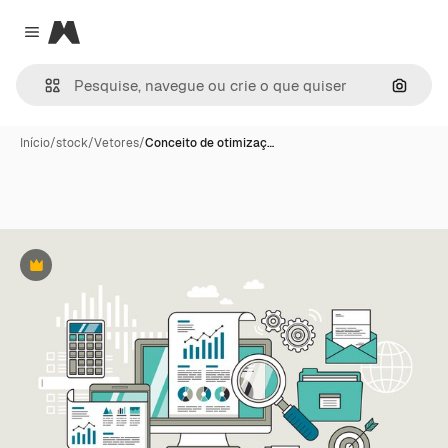
Magnific
Close menu
Pesqui
Início
/
stock
/
Vetores
/
Conceito de otimizaç…
Premium