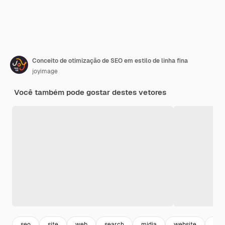
Conceito de otimização de SEO em estilo de linha fina
joyimage
Você também pode gostar destes vetores
seo
site
web
search
midia
website
ema