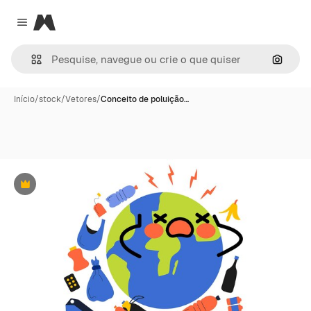
Magnific
Close menu
Pesqui
Início
/
stock
/
Vetores
/
Conceito de poluição…
Premium