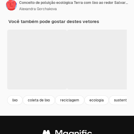
Conceito de poluição ecológica Terra com lixo ao redor Salvar a Terra da poluição proteger e salvar
Alexandra Gorchakova
Você também pode gostar destes vetores
lixo
coleta de lixo
reciclagem
ecologia
sustentavel