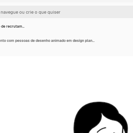
 de recrutam…
Conceito de recrutamento com pessoas de desenho animado em design plano para web Mulher tem a melhor classificação profissional com experiência de trabalho de estrela superior Ilustração vetorial para material de marketing de banner de mídia social