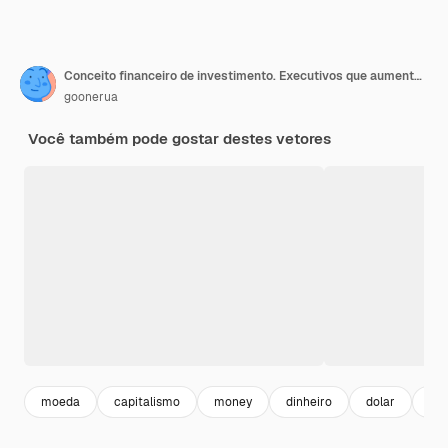
Conceito financeiro de investimento. Executivos que aumentam o capital e os lucros. Riqueza e economia com personagens. Ganhos em dinheiro.
goonerua
Você também pode gostar destes vetores
moeda
capitalismo
money
dinheiro
dolar
ric