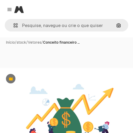
Magnific
Close menu
Pesqui
Início
/
stock
/
Vetores
/
Conceito financeiro …
Premium