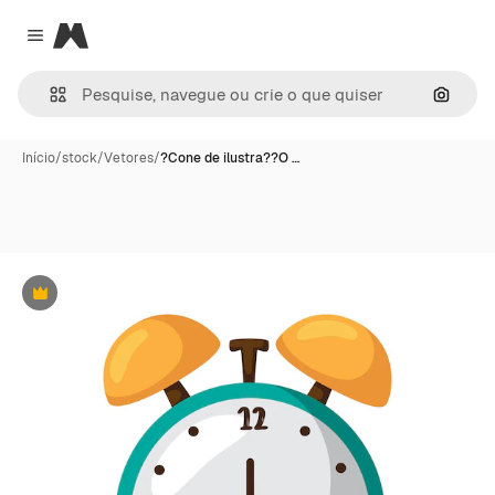
Magnific
Close menu
Pesqui
Início
/
stock
/
Vetores
/
?Cone de ilustra??O …
Premium