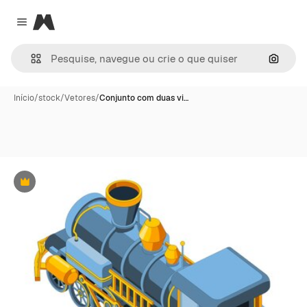
Magnific
Close menu
Pesqui
Início
/
stock
/
Vetores
/
Conjunto com duas vi…
Premium