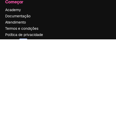
Começar
Academy
Documentação
Atendimento
Termos e condições
Política de privacidade
Originais
New
Política de cookies
Central de confiabilidade
Afiliados
Empresas
Empresa
Preços
Sobre nós
Reviews
Emprego
Tendências de pesquisa