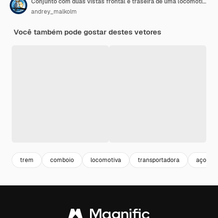
Conjunto com duas vistas frontal e traseira de uma locomotiva a vapor. Vetor gráfico retro vintage trem azul. Isolado no fundo branco.
andrey_malkolm
Você também pode gostar destes vetores
trem
comboio
locomotiva
transportadora
aço