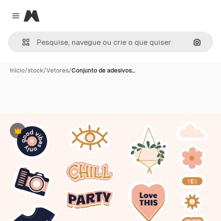
Magnific
Close menu
Pesqui
Início
/
stock
/
Vetores
/
Conjunto de adesivos…
Premium