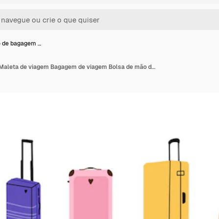
o de bagagem …
Conjunto de bagagem Maleta de viagem Bagagem de viagem Bolsa de mão de bagagens de passageiros e caixa acessório de viagem colorido brilhante Doodle minimalista de moda desenho animado vetorial estilo plano ilustração isolada