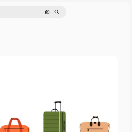
Pesquisar por imagem
Buscar