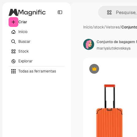
Criar
Início
/
stock
/
Vetores
/
Conjunt
Início
Buscar
mariyalutskovskaya
Stock
Explorar
Todas as ferramentas
Premium