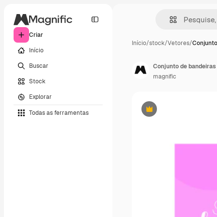
Criar
Início
/
stock
/
Vetores
/
Conjunto
Início
Buscar
Conjunto de bandeiras 
magnific
Stock
Explorar
Todas as ferramentas
Premium