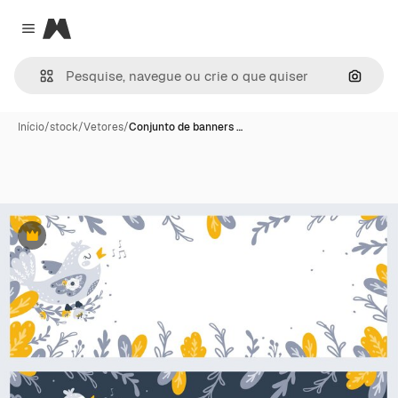
Magnific
Close menu
Pesqui
Início
/
stock
/
Vetores
/
Conjunto de banners …
Premium