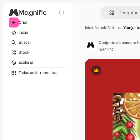
Criar
Início
/
stock
/
Vetores
/
Conjunto
Início
Buscar
Conjunto de banners h
magnific
Stock
Explorar
Todas as ferramentas
Premium