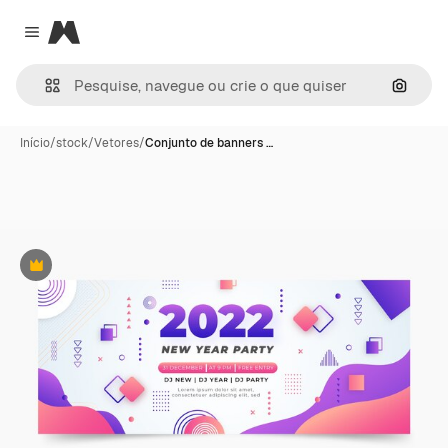
Magnific
Close menu
Pesqui
Início
/
stock
/
Vetores
/
Conjunto de banners …
Premium