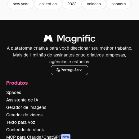
new year
collection
2022
colecao
banners
c
A plataforma criativa para você direcionar seu melhor trabalho.
Mais de 1 milhão de assinantes entre criativos, empresas,
agências e estúdios.
Português
Produtos
Spaces
Assistente de IA
Gerador de imagens
Gerador de vídeos
Texto para voz
Conteúdo de stock
MCP para Claude/ChatGPT
New