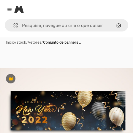
Magnific
Close menu
Pesqui
Início
/
stock
/
Vetores
/
Conjunto de banners …
Premium