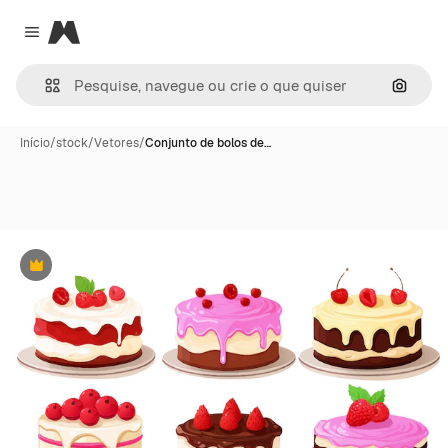
Magnific
Close menu
Pesqui
Início
/
stock
/
Vetores
/
Conjunto de bolos de…
Premium