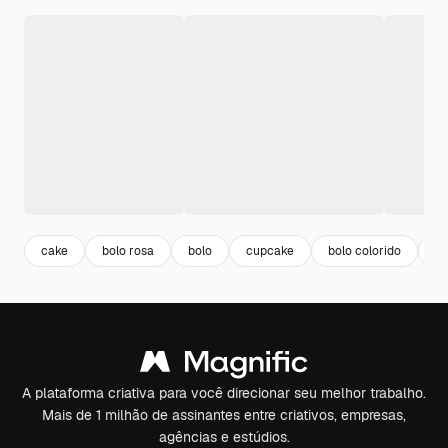
cake
bolo rosa
bolo
cupcake
bolo colorido
d
A plataforma criativa para você direcionar seu melhor trabalho.
Mais de 1 milhão de assinantes entre criativos, empresas,
agências e estúdios.