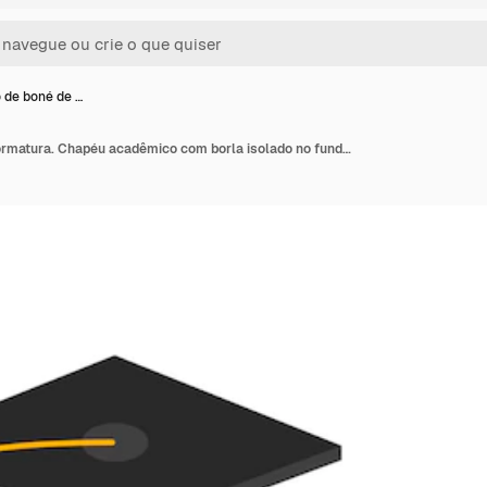
 de boné de …
Conjunto de boné de formatura. Chapéu acadêmico com borla isolado no fundo branco. Ilustração em vetor símbolo em estilo simples. Design para cartão, banner, logotipo, conceito de educação