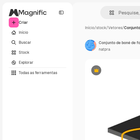
Criar
Início
/
stock
/
Vetores
/
Conjunto
Início
Buscar
natpra
Stock
Explorar
Todas as ferramentas
Premium