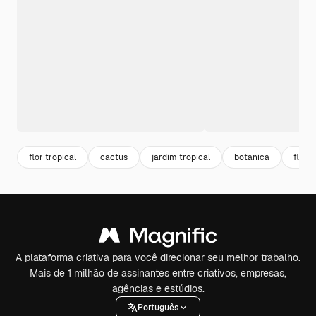
flor tropical
cactus
jardim tropical
botanica
floral
A plataforma criativa para você direcionar seu melhor trabalho.
Mais de 1 milhão de assinantes entre criativos, empresas,
agências e estúdios.
Português