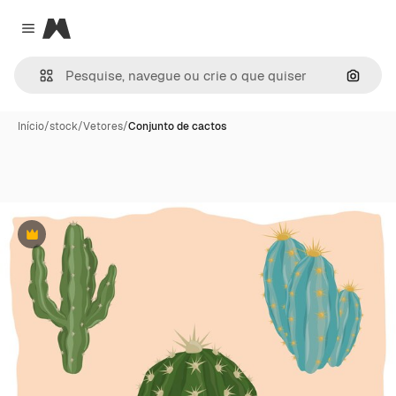
Magnific
Close menu
Pesqui
Início
/
stock
/
Vetores
/
Conjunto de cactos
Premium