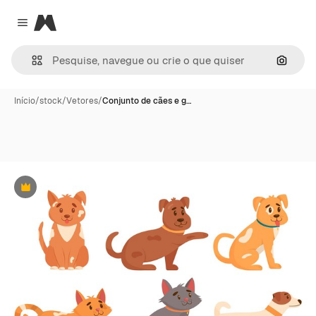
Magnific
Close menu
Pesqui
Início
/
stock
/
Vetores
/
Conjunto de cães e g…
Premium