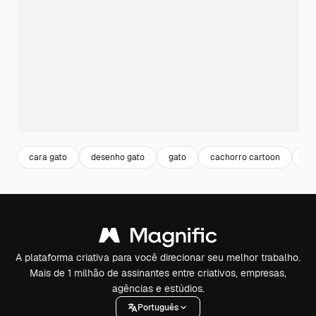
cara gato
desenho gato
gato
cachorro cartoon
fu
A plataforma criativa para você direcionar seu melhor trabalho.
Mais de 1 milhão de assinantes entre criativos, empresas,
agências e estúdios.
Português