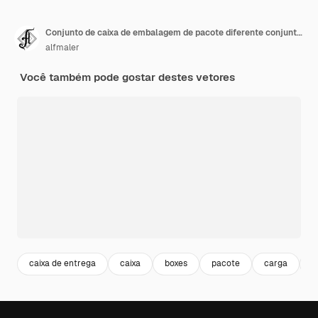
Conjunto de caixa de embalagem de pacote diferente conjunto de material de papelão ilustração vetorial plana de fundo branco
alfmaler
Você também pode gostar destes vetores
caixa de entrega
caixa
boxes
pacote
carga
w