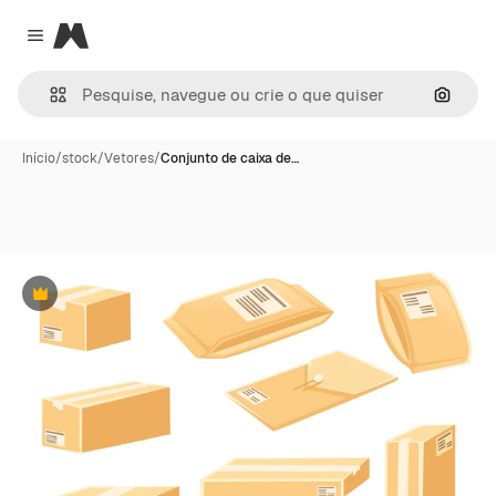
Magnific
Close menu
Pesqui
Início
/
stock
/
Vetores
/
Conjunto de caixa de…
Premium